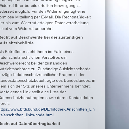
iderruf Ihrer bereits erteilten Einwilligung ist
jederzeit möglich. Für den Widerruf genügt eine
formlose Mitteilung per E-Mail. Die Rechtmäßigkeit
der bis zum Widerruf erfolgten Datenverarbeitung
bleibt vom Widerruf unberührt.
Recht auf Beschwerde bei der zuständigen
Aufsichtsbehörde
Als Betroffener steht Ihnen im Falle eines
datenschutzrechtlichen Verstoßes ein
Beschwerderecht bei der zuständigen
Aufsichtsbehörde zu. Zuständige Aufsichtsbehörde
bezüglich datenschutzrechtlicher Fragen ist der
Landesdatenschutzbeauftragte des Bundeslandes, in
dem sich der Sitz unseres Unternehmens befindet.
er folgende Link stellt eine Liste der
Datenschutzbeauftragten sowie deren Kontaktdaten
ereit:
https://www.bfdi.bund.de/DE/Infothek/Anschriften_Lin
ks/anschriften_links-node.html
.
Recht auf Datenübertragbarkeit