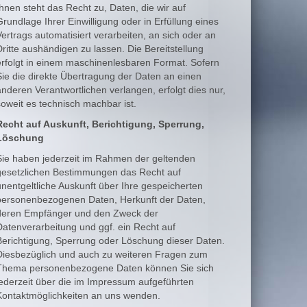
Ihnen steht das Recht zu, Daten, die wir auf
Grundlage Ihrer Einwilligung oder in Erfüllung eines
Vertrags automatisiert verarbeiten, an sich oder an
Dritte aushändigen zu lassen. Die Bereitstellung
erfolgt in einem maschinenlesbaren Format. Sofern
Sie die direkte Übertragung der Daten an einen
anderen Verantwortlichen verlangen, erfolgt dies nur,
soweit es technisch machbar ist.
Recht auf Auskunft, Berichtigung, Sperrung,
Löschung
Sie haben jederzeit im Rahmen der geltenden
gesetzlichen Bestimmungen das Recht auf
unentgeltliche Auskunft über Ihre gespeicherten
personenbezogenen Daten, Herkunft der Daten,
deren Empfänger und den Zweck der
Datenverarbeitung und ggf. ein Recht auf
Berichtigung, Sperrung oder Löschung dieser Daten.
Diesbezüglich und auch zu weiteren Fragen zum
Thema personenbezogene Daten können Sie sich
jederzeit über die im Impressum aufgeführten
Kontaktmöglichkeiten an uns wenden.