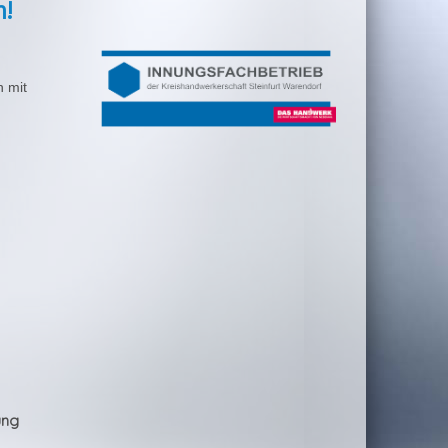
h!
n mit
ung